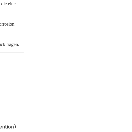
 die eine
orrosion
uck tragen.
ention)