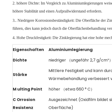
2. höhere Dichte: Im Vergleich zu Aluminiumlegierungen weisen
höhere Stabilität und einen Aufprallwiderstand erfordern.
3.. Niedrigere Korrosionsbeständigkeit: Die Oberfläche der Zi
führen, dies kann jedoch durch die Oberflächenbehandlung ver
4. Hohe Druckfestigkeit: Die Zinklegierung hat eine hohe mecha
Eigenschaften
Aluminiumlegierung
Dichte
niedriger （ungefähr 2,7 g/cm³
Mittlere Festigkeit und kann dur
Stärke
Wärmebehandlung verbessert 
M
ulting Point
höher （etwa 660 ° C）
C
Orrosion
Ausgezeichnet (Oxidfilm bildet s
Resistenz
Oberfläche)