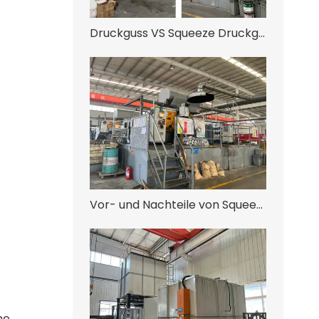
Druckguss VS Squeeze Druckguss
Vor- und Nachteile von Squeeze Casting
he