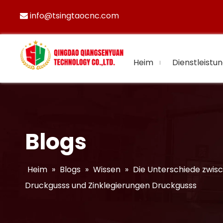
info@tsingtaocnc.com

Heim
Dienstleistu
Blogs
Heim
»
Blogs
»
Wissen
»
Die Unterschiede zwis
Druckgusss und Zinklegierungen Druckgusss