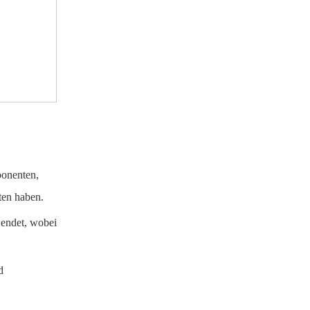
ponenten,
ten haben.
wendet, wobei
d