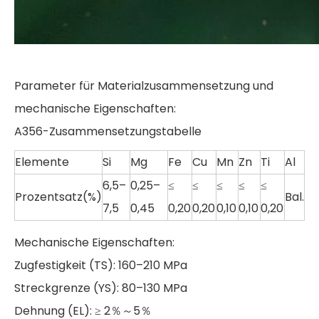
Parameter für Materialzusammensetzung und
mechanische Eigenschaften:
A356-Zusammensetzungstabelle
Elemente
Si
Mg
Fe
Cu
Mn
Zn
Ti
Al
6,5–
0,25–
≤
≤
≤
≤
≤
Prozentsatz(%)
Bal.
7,5
0,45
0,20
0,20
0,10
0,10
0,20
Mechanische Eigenschaften:
Zugfestigkeit (TS): 160–210 MPa
Streckgrenze (YS): 80–130 MPa
Dehnung (EL): ≥ 2％～5％