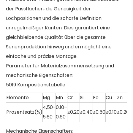
der Passflächen, die Genauigkeit der
Lochpositionen und die scharfe Definition
unregelmäßiger Kanten. Dies garantiert eine
gleichbleibende Qualität über die gesamte
Serienproduktion hinweg und ermöglicht eine
einfache und präzise Montage.
Parameter für Materialzusammensetzung und
mechanische Eigenschaften:
5019 Kompositionstabelle
Elemente
Mg
Mn
Cr
Si
Fe
Cu
Zn
T
4,50-
0,10–
Prozentsatz(%)
≤0,20
≤0,40
≤0,50
≤0,10
≤0,20
≤
5,60
0,60
Mechanische Eigenschaften: